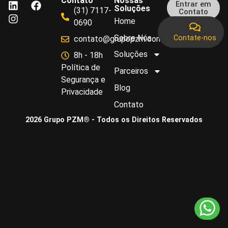
Contato
Nossas
Entrar em
Soluções
(31) 7117-
Contato
Home
0690
Sobre Nós
Contate-nos
contato@grupopzm.com.br
Soluções
8h - 18h
Política de
Parceiros
Segurança e
Blog
Privacidade
Contato
2026 Grupo PZM® - Todos os Direitos Reservados