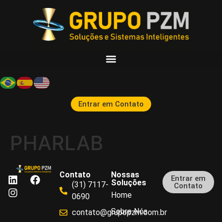
Entrar em Contato
PHARLAB
Contato
Nossas
Entrar em
Soluções
(31) 7117-
Contato
Home
0690
Sobre Nós
contato@grupopzm.com.br