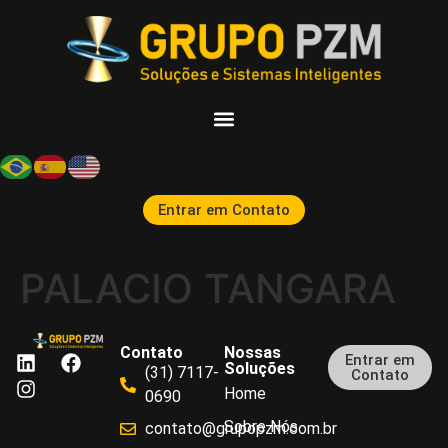
Entrar em Contato
PALACIO TANGARA
Contato
Nossas
Entrar em
Soluções
(31) 7117-
Contato
Home
0690
Sobre Nós
contato@grupopzm.com.br