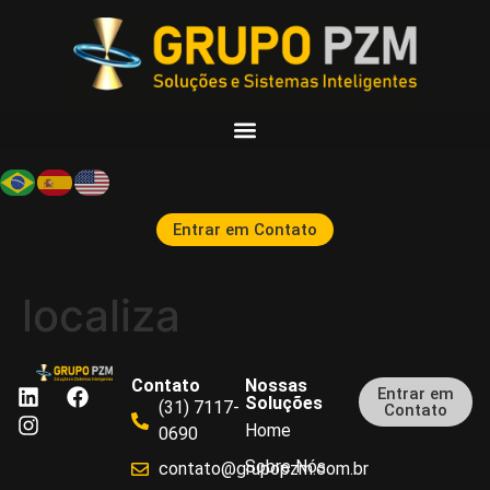
Entrar em Contato
localiza
Contato
Nossas
Entrar em
Soluções
(31) 7117-
Contato
Home
0690
Sobre Nós
contato@grupopzm.com.br