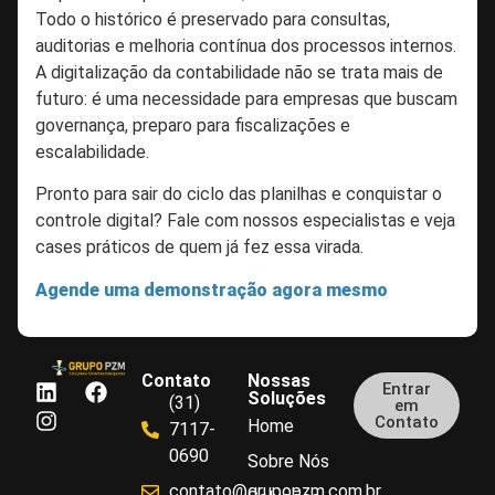
Todo o histórico é preservado para consultas,
auditorias e melhoria contínua dos processos internos.
A digitalização da contabilidade não se trata mais de
futuro: é uma necessidade para empresas que buscam
governança, preparo para fiscalizações e
escalabilidade.
Pronto para sair do ciclo das planilhas e conquistar o
controle digital? Fale com nossos especialistas e veja
cases práticos de quem já fez essa virada.
Agende uma demonstração agora mesmo
Contato
Nossas
Entrar
Soluções
(31)
em
Contato
Home
7117-
0690
Sobre Nós
contato@grupopzm.com.br